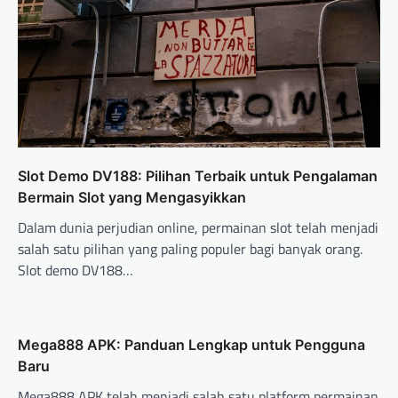
Slot Demo DV188: Pilihan Terbaik untuk Pengalaman
Bermain Slot yang Mengasyikkan
Dalam dunia perjudian online, permainan slot telah menjadi
salah satu pilihan yang paling populer bagi banyak orang.
Slot demo DV188…
Mega888 APK: Panduan Lengkap untuk Pengguna
Baru
Mega888 APK telah menjadi salah satu platform permainan