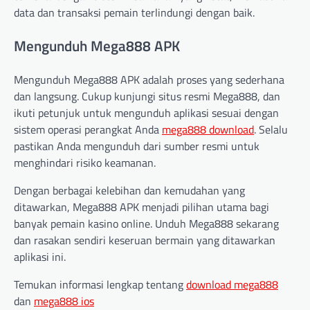
data dan transaksi pemain terlindungi dengan baik.
Mengunduh Mega888 APK
Mengunduh Mega888 APK adalah proses yang sederhana
dan langsung. Cukup kunjungi situs resmi Mega888, dan
ikuti petunjuk untuk mengunduh aplikasi sesuai dengan
sistem operasi perangkat Anda
mega888 download
. Selalu
pastikan Anda mengunduh dari sumber resmi untuk
menghindari risiko keamanan.
Dengan berbagai kelebihan dan kemudahan yang
ditawarkan, Mega888 APK menjadi pilihan utama bagi
banyak pemain kasino online. Unduh Mega888 sekarang
dan rasakan sendiri keseruan bermain yang ditawarkan
aplikasi ini.
Temukan informasi lengkap tentang
download mega888
dan
mega888 ios