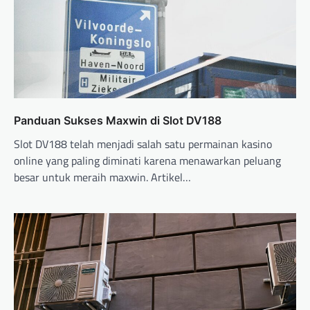
t
i
o
n
Panduan Sukses Maxwin di Slot DV188
Slot DV188 telah menjadi salah satu permainan kasino
online yang paling diminati karena menawarkan peluang
besar untuk meraih maxwin. Artikel…