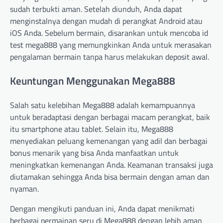
sudah terbukti aman. Setelah diunduh, Anda dapat
menginstalnya dengan mudah di perangkat Android atau
iOS Anda. Sebelum bermain, disarankan untuk mencoba id
test mega888 yang memungkinkan Anda untuk merasakan
pengalaman bermain tanpa harus melakukan deposit awal.
Keuntungan Menggunakan Mega888
Salah satu kelebihan Mega888 adalah kemampuannya
untuk beradaptasi dengan berbagai macam perangkat, baik
itu smartphone atau tablet. Selain itu, Mega888
menyediakan peluang kemenangan yang adil dan berbagai
bonus menarik yang bisa Anda manfaatkan untuk
meningkatkan kemenangan Anda. Keamanan transaksi juga
diutamakan sehingga Anda bisa bermain dengan aman dan
nyaman.
Dengan mengikuti panduan ini, Anda dapat menikmati
berbagai permainan seru di Mega888 dengan lebih aman