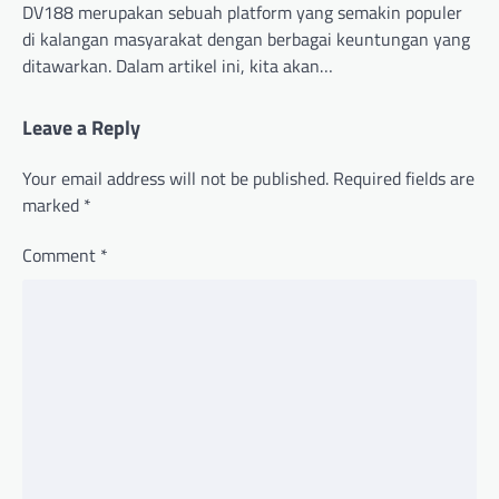
DV188 merupakan sebuah platform yang semakin populer
di kalangan masyarakat dengan berbagai keuntungan yang
ditawarkan. Dalam artikel ini, kita akan…
Leave a Reply
Your email address will not be published.
Required fields are
marked
*
Comment
*