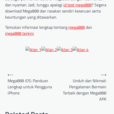
dan nyaman. Jadi, tunggu apalagi
id test mega888
? Segera
download Mega888 dan rasakan sendiri keseruan serta
keuntungan yang ditawarkan.
Temukan informasi lengkap tentang
mega888
dan
mega888 terkini
P
⟵
⟶
o
Mega888 iOS: Panduan
Unduh dan Nikmati
Lengkap untuk Pengguna
Pengalaman Bermain
s
iPhone
Terbaik dengan Mega888
t
APK
n
a