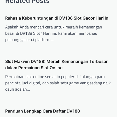
Related Posts
v
i
Rahasia Keberuntungan di DV188 Slot Gacor Hari Ini
g
Apakah Anda mencari cara untuk meraih kemenangan
a
besar di DV188 Slot? Hari ini, kami akan membahas
t
peluang gacor di platform…
i
o
n
Slot Maxwin DV188: Meraih Kemenangan Terbesar
dalam Permainan Slot Online
Permainan slot online semakin populer di kalangan para
pencinta judi digital, dan salah satu game yang sedang naik
daun adalah…
Panduan Lengkap Cara Daftar DV188