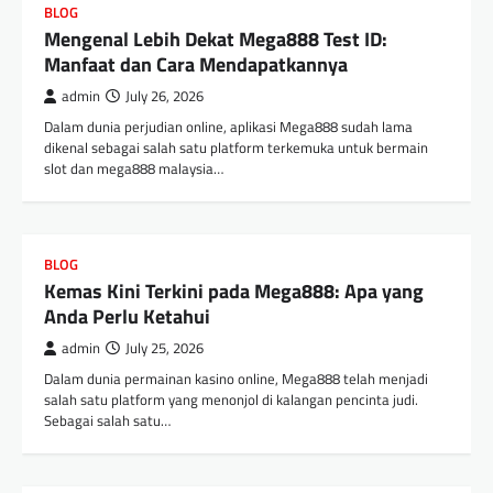
BLOG
Mengenal Lebih Dekat Mega888 Test ID:
Manfaat dan Cara Mendapatkannya
admin
July 26, 2026
Dalam dunia perjudian online, aplikasi Mega888 sudah lama
dikenal sebagai salah satu platform terkemuka untuk bermain
slot dan mega888 malaysia…
BLOG
Kemas Kini Terkini pada Mega888: Apa yang
Anda Perlu Ketahui
admin
July 25, 2026
Dalam dunia permainan kasino online, Mega888 telah menjadi
salah satu platform yang menonjol di kalangan pencinta judi.
Sebagai salah satu…