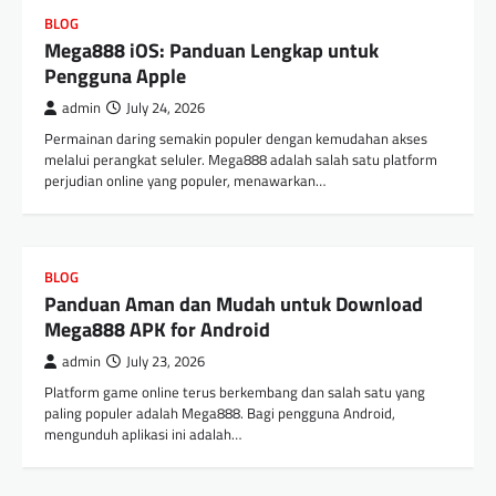
BLOG
Mega888 iOS: Panduan Lengkap untuk
Pengguna Apple
admin
July 24, 2026
Permainan daring semakin populer dengan kemudahan akses
melalui perangkat seluler. Mega888 adalah salah satu platform
perjudian online yang populer, menawarkan…
BLOG
Panduan Aman dan Mudah untuk Download
Mega888 APK for Android
admin
July 23, 2026
Platform game online terus berkembang dan salah satu yang
paling populer adalah Mega888. Bagi pengguna Android,
mengunduh aplikasi ini adalah…