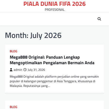
PIALA DUNIA FIFA 2026
Skip
to
PROFESIONAL
content
Month:
July 2026
BLOG
Mega888 Original: Panduan Lengkap
Mengoptimalkan Pengalaman Bermain Anda
admin
July 31, 2026
Mega888 Original adalah platform perjudian online yang semakin
populer di kalangan penggemar di Asia Tenggara, khususnya di
Malaysia. Reputasinya yang…
BLOG