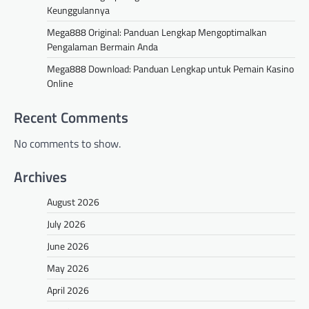
i
Keunggulannya
g
Mega888 Original: Panduan Lengkap Mengoptimalkan
Pengalaman Bermain Anda
a
Mega888 Download: Panduan Lengkap untuk Pemain Kasino
t
Online
i
Recent Comments
o
n
No comments to show.
Archives
August 2026
July 2026
June 2026
May 2026
April 2026