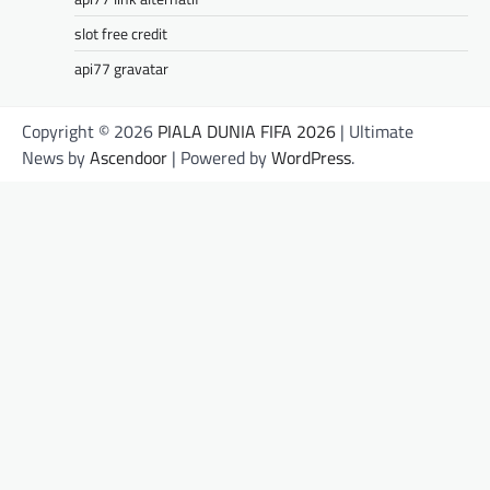
slot free credit
api77 gravatar
Copyright © 2026
PIALA DUNIA FIFA 2026
| Ultimate
News by
Ascendoor
| Powered by
WordPress
.