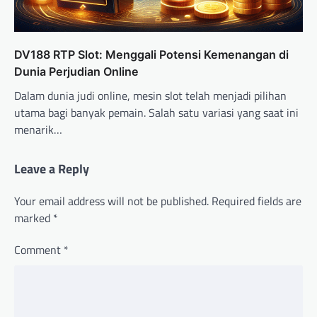
DV188 RTP Slot: Menggali Potensi Kemenangan di
Dunia Perjudian Online
Dalam dunia judi online, mesin slot telah menjadi pilihan
utama bagi banyak pemain. Salah satu variasi yang saat ini
menarik…
Leave a Reply
Your email address will not be published.
Required fields are
marked
*
Comment
*