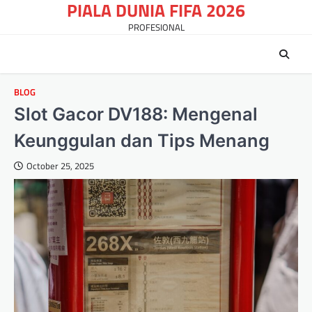
PIALA DUNIA FIFA 2026
Skip
to
PROFESIONAL
content
BLOG
Slot Gacor DV188: Mengenal
Keunggulan dan Tips Menang
October 25, 2025