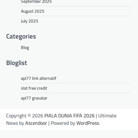
September 2025
August 2025
July 2025
Categories
Blog
Bloglist
api77 link alternatif
slot free credit
api77 gravatar
Copyright © 2026
PIALA DUNIA FIFA 2026
| Ultimate
News by
Ascendoor
| Powered by
WordPress
.