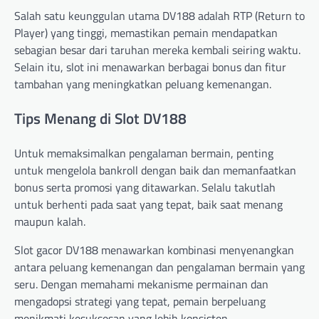
Salah satu keunggulan utama DV188 adalah RTP (Return to
Player) yang tinggi, memastikan pemain mendapatkan
sebagian besar dari taruhan mereka kembali seiring waktu.
Selain itu, slot ini menawarkan berbagai bonus dan fitur
tambahan yang meningkatkan peluang kemenangan.
Tips Menang di Slot DV188
Untuk memaksimalkan pengalaman bermain, penting
untuk mengelola bankroll dengan baik dan memanfaatkan
bonus serta promosi yang ditawarkan. Selalu takutlah
untuk berhenti pada saat yang tepat, baik saat menang
maupun kalah.
Slot gacor DV188 menawarkan kombinasi menyenangkan
antara peluang kemenangan dan pengalaman bermain yang
seru. Dengan memahami mekanisme permainan dan
mengadopsi strategi yang tepat, pemain berpeluang
menikmati kesuksesan yang lebih konsisten.