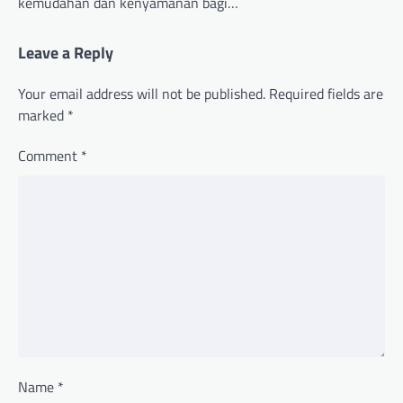
kemudahan dan kenyamanan bagi…
Leave a Reply
Your email address will not be published.
Required fields are
marked
*
Comment
*
Name
*