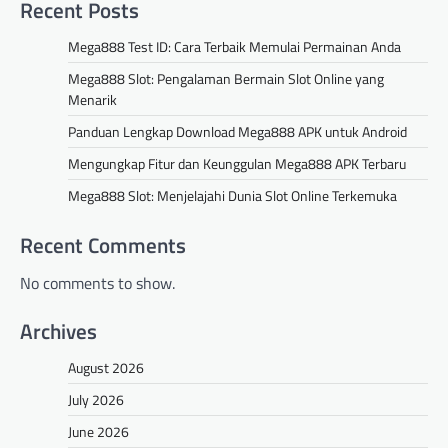
Recent Posts
Mega888 Test ID: Cara Terbaik Memulai Permainan Anda
Mega888 Slot: Pengalaman Bermain Slot Online yang
Menarik
Panduan Lengkap Download Mega888 APK untuk Android
Mengungkap Fitur dan Keunggulan Mega888 APK Terbaru
Mega888 Slot: Menjelajahi Dunia Slot Online Terkemuka
Recent Comments
No comments to show.
Archives
August 2026
July 2026
June 2026