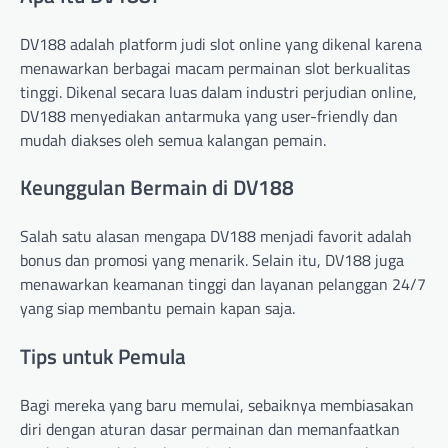
DV188 adalah platform judi slot online yang dikenal karena
menawarkan berbagai macam permainan slot berkualitas
tinggi. Dikenal secara luas dalam industri perjudian online,
DV188 menyediakan antarmuka yang user-friendly dan
mudah diakses oleh semua kalangan pemain.
Keunggulan Bermain di DV188
Salah satu alasan mengapa DV188 menjadi favorit adalah
bonus dan promosi yang menarik. Selain itu, DV188 juga
menawarkan keamanan tinggi dan layanan pelanggan 24/7
yang siap membantu pemain kapan saja.
Tips untuk Pemula
Bagi mereka yang baru memulai, sebaiknya membiasakan
diri dengan aturan dasar permainan dan memanfaatkan