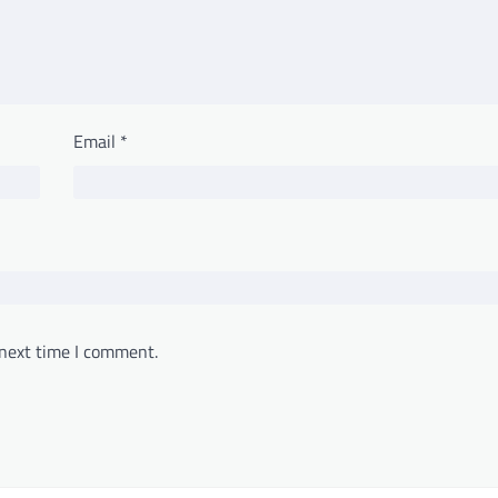
Email
*
 next time I comment.