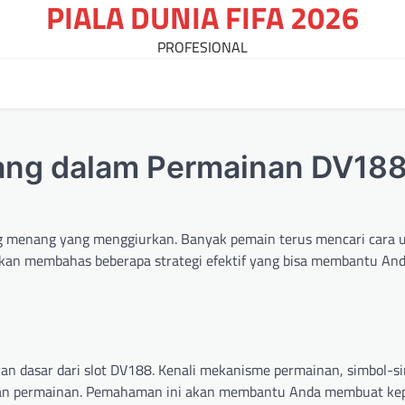
PIALA DUNIA FIFA 2026
PROFESIONAL
nang dalam Permainan DV18
ng menang yang menggiurkan. Banyak pemain terus mencari cara 
akan membahas beberapa strategi efektif yang bisa membantu A
n dasar dari slot DV188. Kenali mekanisme permainan, simbol-s
kan permainan. Pemahaman ini akan membantu Anda membuat ke