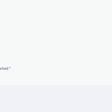
marked
*