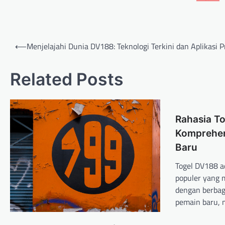
P
⟵
Menjelajahi Dunia DV188: Teknologi Terkini dan Aplikasi P
o
s
Related Posts
t
n
a
Rahasia T
v
Komprehen
Baru
i
g
Togel DV188 ad
populer yang 
a
dengan berbag
t
pemain baru
i