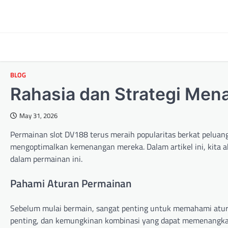
Skip
to
content
BLOG
Rahasia dan Strategi Me
May 31, 2026
Permainan slot DV188 terus meraih popularitas berkat pelua
mengoptimalkan kemenangan mereka. Dalam artikel ini, kita 
dalam permainan ini.
Pahami Aturan Permainan
Sebelum mulai bermain, sangat penting untuk memahami atura
penting, dan kemungkinan kombinasi yang dapat memenang