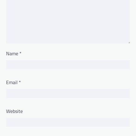
Name
*
Email
*
Website