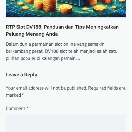
RTP Slot DV188: Panduan dan Tips Meningkatkan
Peluang Menang Anda
Dalam dunia permainan slot online yang semakin
berkembang pesat, DV188 slot telah menjadi salah satu
pilihan populer di kalangan pemain.…
Leave a Reply
Your email address will not be published.
Required fields are
marked
*
Comment
*