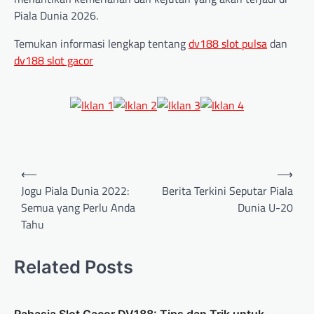
Piala Dunia 2026.
Temukan informasi lengkap tentang
dv188 slot pulsa
dan
dv188 slot gacor
P
⟵
⟶
o
Jogu Piala Dunia 2022:
Berita Terkini Seputar Piala
Semua yang Perlu Anda
Dunia U-20
s
Tahu
t
n
Related Posts
a
v