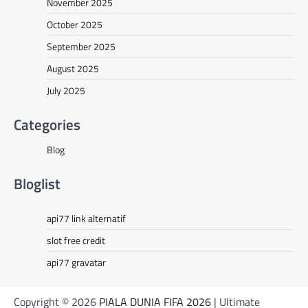
November 2025
October 2025
September 2025
August 2025
July 2025
Categories
Blog
Bloglist
api77 link alternatif
slot free credit
api77 gravatar
Copyright © 2026
PIALA DUNIA FIFA 2026
| Ultimate