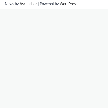
News by
Ascendoor
| Powered by
WordPress
.