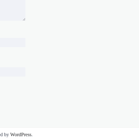
ed by
WordPress
.