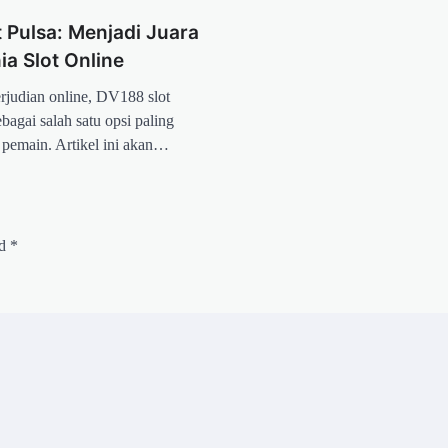
 Pulsa: Menjadi Juara
a Slot Online
rjudian online, DV188 slot
bagai salah satu opsi paling
a pemain. Artikel ini akan…
ed
*