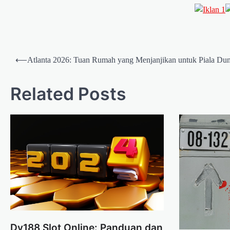
P
⟵
Atlanta 2026: Tuan Rumah yang Menjanjikan untuk Piala Dun
o
s
Related Posts
t
n
a
v
i
g
a
t
Dv188 Slot Online: Panduan dan