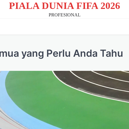
PIALA DUNIA FIFA 2026
PROFESIONAL
emua yang Perlu Anda Tahu