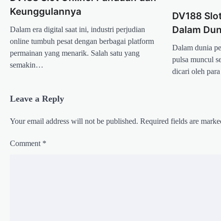
i
Keunggulannya
o
DV188 Slot
n
Dalam Duni
Dalam era digital saat ini, industri perjudian
online tumbuh pesat dengan berbagai platform
Dalam dunia pe
permainan yang menarik. Salah satu yang
pulsa muncul se
semakin…
dicari oleh par
Leave a Reply
Your email address will not be published.
Required fields are mark
Comment
*