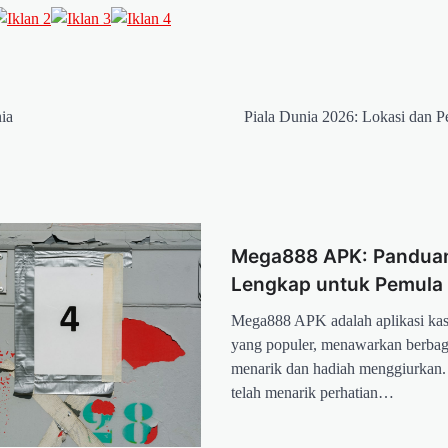
ia
Piala Dunia 2026: Lokasi dan P
Mega888 APK: Pandua
Lengkap untuk Pemula
Mega888 APK adalah aplikasi kas
yang populer, menawarkan berbag
menarik dan hadiah menggiurkan. 
telah menarik perhatian…