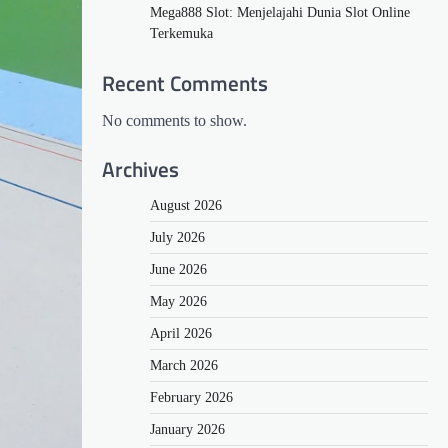
Mega888 Slot: Menjelajahi Dunia Slot Online
Terkemuka
Recent Comments
No comments to show.
Archives
August 2026
July 2026
June 2026
May 2026
April 2026
March 2026
February 2026
January 2026