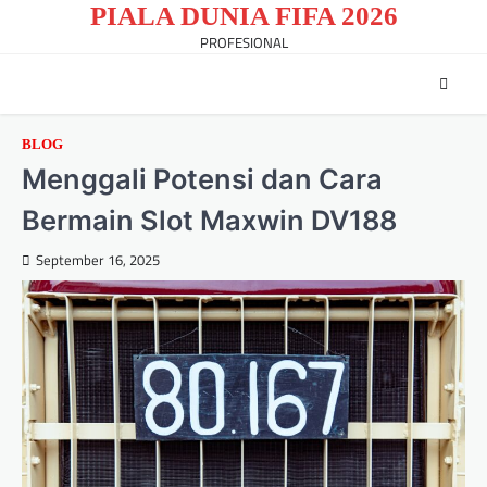
Skip
PIALA DUNIA FIFA 2026
to
PROFESIONAL
content
BLOG
Menggali Potensi dan Cara
Bermain Slot Maxwin DV188
September 16, 2025