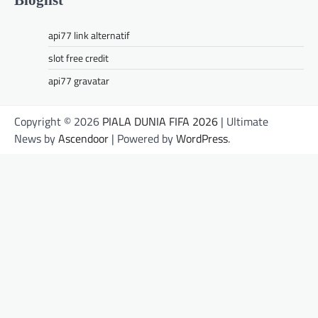
api77 link alternatif
slot free credit
api77 gravatar
Copyright © 2026
PIALA DUNIA FIFA 2026
| Ultimate
News by
Ascendoor
| Powered by
WordPress
.