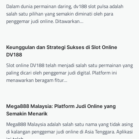
g
Dalam dunia permainan daring, dv188 slot pulsa adalah
a
salah satu pilihan yang semakin diminati oleh para
t
penggemar judi online. Ditawarkan…
i
o
Keunggulan dan Strategi Sukses di Slot Online
n
DV188
Slot online DV188 telah menjadi salah satu permainan yang
paling dicari oleh penggemar judi digital. Platform ini
menawarkan beragam fitur…
Mega888 Malaysia: Platform Judi Online yang
Semakin Menarik
Mega888 Malaysia adalah salah satu nama yang tidak asing
di kalangan penggemar judi online di Asia Tenggara. Aplikasi
ini telah…