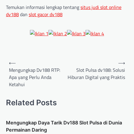
Temukan informasi lengkap tentang
situs judi slot online
dv188
dan
slot gacor dv188
P
⟵
⟶
o
Mengungkap Dv188 RTP:
Slot Pulsa dv188: Solusi
Apa yang Perlu Anda
Hiburan Digital yang Praktis
s
Ketahui
t
n
Related Posts
a
v
Mengungkap Daya Tarik Dv188 Slot Pulsa di Dunia
i
Permainan Daring