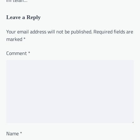
Leave a Reply
Your email address will not be published.
Required fields are
marked
*
Comment
*
Name
*