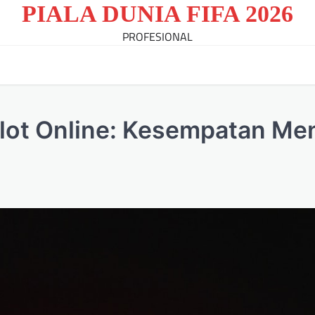
PIALA DUNIA FIFA 2026
PROFESIONAL
Slot Online: Kesempatan Me