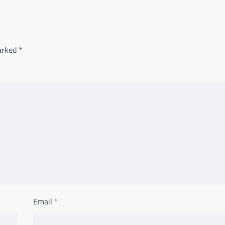
marked
*
Email
*