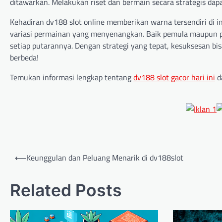
ditawarkan. Melakukan riset dan bermain secara strategis da
Kehadiran dv188 slot online memberikan warna tersendiri di i
variasi permainan yang menyenangkan. Baik pemula maupun 
setiap putarannya. Dengan strategi yang tepat, kesuksesan b
berbeda!
Temukan informasi lengkap tentang
dv188 slot gacor hari ini
d
P
⟵
Keunggulan dan Peluang Menarik di dv188slot
o
s
Related Posts
t
n