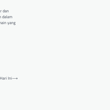
ar dan
n dalam
main yang
ari Ini
⟶