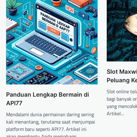
a
v
i
g
a
t
i
o
Slot Maxw
n
Peluang K
Slot online te
Panduan Lengkap Bermain di
bagi banyak o
API77
yang mencolok
Artikel…
Mendalami dunia permainan daring sering
kali menantang, terutama saat menjumpai
platform baru seperti API77. Artikel ini
akan membantu Anda memahami…