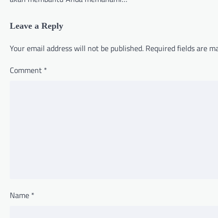
Leave a Reply
Your email address will not be published.
Required fields are 
Comment
*
Name
*