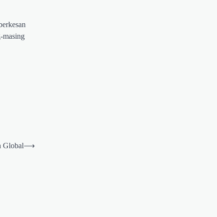
berkesan
g-masing
a Global
⟶