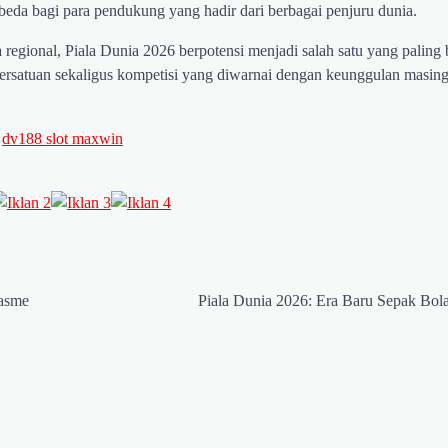
eda bagi para pendukung yang hadir dari berbagai penjuru dunia.
gional, Piala Dunia 2026 berpotensi menjadi salah satu yang paling 
persatuan sekaligus kompetisi yang diwarnai dengan keunggulan masin
n
dv188 slot maxwin
iasme
Piala Dunia 2026: Era Baru Sepak Bol