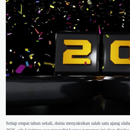
Setiap empat tahun sekali, dunia menyaksikan salah satu ajang olah