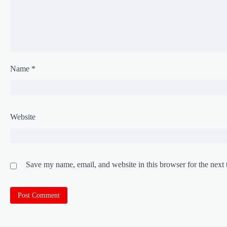
Name
*
Website
Save my name, email, and website in this browser for the next