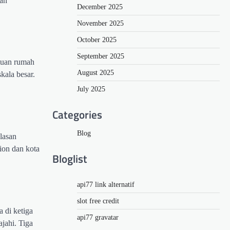
kan
December 2025
November 2025
October 2025
September 2025
 tuan rumah
August 2025
kala besar.
July 2025
Categories
Blog
lasan
ion dan kota
Bloglist
api77 link alternatif
slot free credit
 di ketiga
api77 gravatar
jahi. Tiga