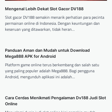
n
Mengenal Lebih Dekat Slot Gacor DV188
Slot gacor DV188 semakin menarik perhatian para pecinta
permainan online di Indonesia. Dengan keuntungan dan
keseruan yang ditawarkan, tidak heran…
Panduan Aman dan Mudah untuk Download
Mega888 APK for Android
Platform game online terus berkembang dan salah satu
yang paling populer adalah Mega888. Bagi pengguna
Android, mengunduh aplikasi ini adalah…
Cara Cerdas Menikmati Pengalaman Dv188 Judi Slot
Online