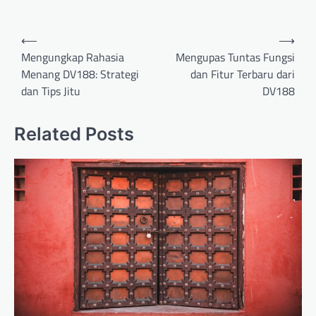
P
⟵
⟶
o
Mengungkap Rahasia
Mengupas Tuntas Fungsi
Menang DV188: Strategi
dan Fitur Terbaru dari
s
dan Tips Jitu
DV188
t
n
Related Posts
a
v
i
g
a
t
i
o