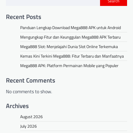
Search
Recent Posts
Panduan Lengkap Download Mega888 APK untuk Android
Mengungkap Fitur dan Keunggulan Mega888 APK Terbaru
Mega888 Slot: Menjelajahi Dunia Slot Online Terkemuka
Kemas Kini Terkini Mega888: Fitur Terbaru dan Manfaatnya
Mega888 APK: Platform Permainan Mobile yang Populer
Recent Comments
No comments to show.
Archives
August 2026
July 2026