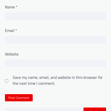
Name
*
Email
*
Website
Save my name, email, and website in this browser for
the next time I comment.