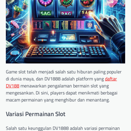
Game slot telah menjadi salah satu hiburan paling populer
di dunia maya, dan DV1888 adalah platform yang
daftar
DV188
menawarkan pengalaman bermain slot yang
mengesankan. Di sini, players dapat menikmati berbagai
macam permainan yang menghibur dan menantang.
Variasi Permainan Slot
Salah satu keunggulan DV1888 adalah variasi permainan