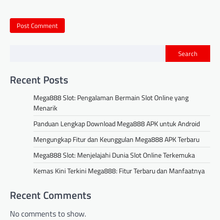
Search
Recent Posts
Mega888 Slot: Pengalaman Bermain Slot Online yang
Menarik
Panduan Lengkap Download Mega888 APK untuk Android
Mengungkap Fitur dan Keunggulan Mega888 APK Terbaru
Mega888 Slot: Menjelajahi Dunia Slot Online Terkemuka
Kemas Kini Terkini Mega888: Fitur Terbaru dan Manfaatnya
Recent Comments
No comments to show.