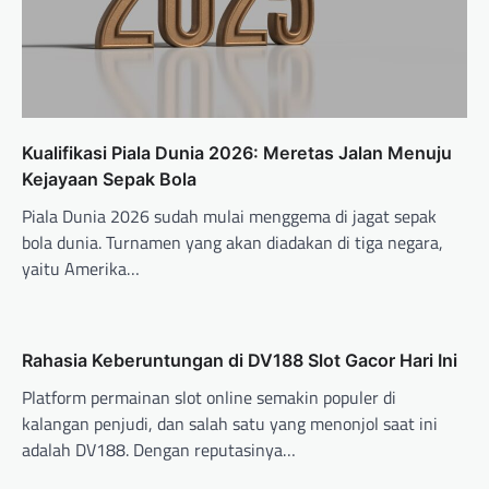
i
o
n
Kualifikasi Piala Dunia 2026: Meretas Jalan Menuju
Kejayaan Sepak Bola
Piala Dunia 2026 sudah mulai menggema di jagat sepak
bola dunia. Turnamen yang akan diadakan di tiga negara,
yaitu Amerika…
Rahasia Keberuntungan di DV188 Slot Gacor Hari Ini
Platform permainan slot online semakin populer di
kalangan penjudi, dan salah satu yang menonjol saat ini
adalah DV188. Dengan reputasinya…