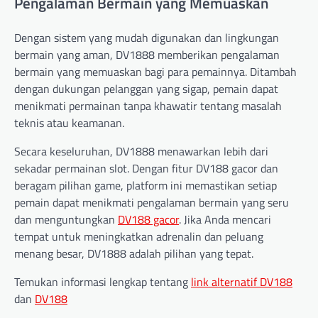
Pengalaman Bermain yang Memuaskan
Dengan sistem yang mudah digunakan dan lingkungan
bermain yang aman, DV1888 memberikan pengalaman
bermain yang memuaskan bagi para pemainnya. Ditambah
dengan dukungan pelanggan yang sigap, pemain dapat
menikmati permainan tanpa khawatir tentang masalah
teknis atau keamanan.
Secara keseluruhan, DV1888 menawarkan lebih dari
sekadar permainan slot. Dengan fitur DV188 gacor dan
beragam pilihan game, platform ini memastikan setiap
pemain dapat menikmati pengalaman bermain yang seru
dan menguntungkan
DV188 gacor
. Jika Anda mencari
tempat untuk meningkatkan adrenalin dan peluang
menang besar, DV1888 adalah pilihan yang tepat.
Temukan informasi lengkap tentang
link alternatif DV188
dan
DV188