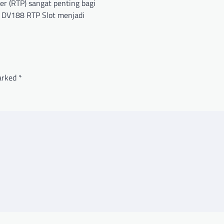
er (RTP) sangat penting bagi
. DV188 RTP Slot menjadi
marked
*