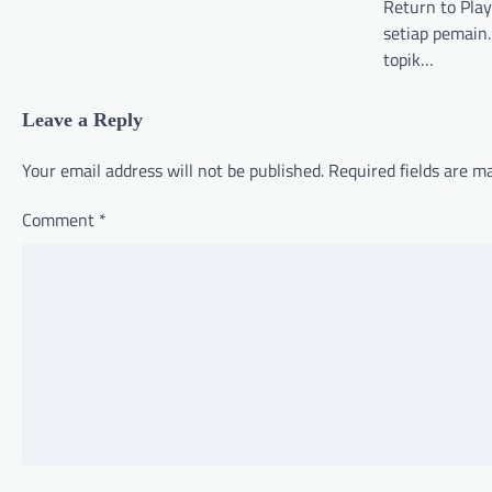
Return to Play
setiap pemain
topik…
Leave a Reply
Your email address will not be published.
Required fields are 
Comment
*