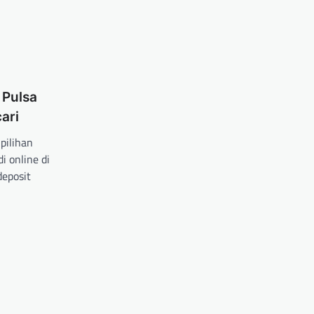
 Pulsa
ari
pilihan
i online di
eposit