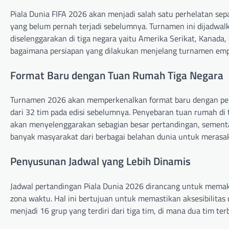
Piala Dunia FIFA 2026 akan menjadi salah satu perhelatan sepa
yang belum pernah terjadi sebelumnya. Turnamen ini dijadwal
diselenggarakan di tiga negara yaitu Amerika Serikat, Kanada,
bagaimana persiapan yang dilakukan menjelang turnamen empa
Format Baru dengan Tuan Rumah Tiga Negara
Turnamen 2026 akan memperkenalkan format baru dengan peni
dari 32 tim pada edisi sebelumnya. Penyebaran tuan rumah di 
akan menyelenggarakan sebagian besar pertandingan, sementar
banyak masyarakat dari berbagai belahan dunia untuk merasak
Penyusunan Jadwal yang Lebih Dinamis
Jadwal pertandingan Piala Dunia 2026 dirancang untuk memak
zona waktu. Hal ini bertujuan untuk memastikan aksesibilitas 
menjadi 16 grup yang terdiri dari tiga tim, di mana dua tim te