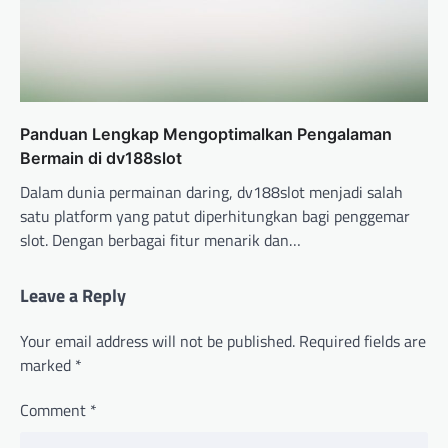
Panduan Lengkap Mengoptimalkan Pengalaman
Bermain di dv188slot
Dalam dunia permainan daring, dv188slot menjadi salah
satu platform yang patut diperhitungkan bagi penggemar
slot. Dengan berbagai fitur menarik dan…
Leave a Reply
Your email address will not be published.
Required fields are
marked
*
Comment
*