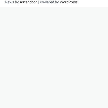
News by
Ascendoor
| Powered by
WordPress
.