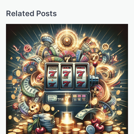
n
Related Posts
a
v
i
g
a
t
i
o
n