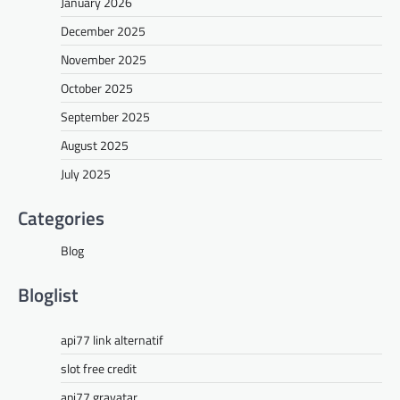
January 2026
December 2025
November 2025
October 2025
September 2025
August 2025
July 2025
Categories
Blog
Bloglist
api77 link alternatif
slot free credit
api77 gravatar