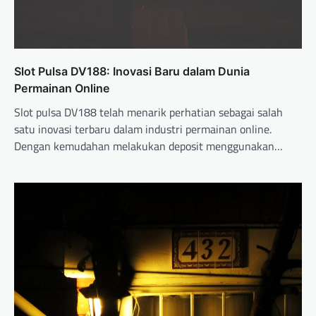
n
Slot Pulsa DV188: Inovasi Baru dalam Dunia
Permainan Online
Slot pulsa DV188 telah menarik perhatian sebagai salah
satu inovasi terbaru dalam industri permainan online.
Dengan kemudahan melakukan deposit menggunakan…