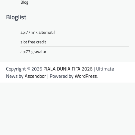
Blog
Bloglist
api77 link alternatif
slot free credit
api77 gravatar
Copyright © 2026
PIALA DUNIA FIFA 2026
| Ultimate
News by
Ascendoor
| Powered by
WordPress
.