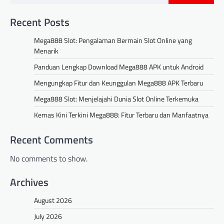
Recent Posts
Mega888 Slot: Pengalaman Bermain Slot Online yang
Menarik
Panduan Lengkap Download Mega888 APK untuk Android
Mengungkap Fitur dan Keunggulan Mega888 APK Terbaru
Mega888 Slot: Menjelajahi Dunia Slot Online Terkemuka
Kemas Kini Terkini Mega888: Fitur Terbaru dan Manfaatnya
Recent Comments
No comments to show.
Archives
August 2026
July 2026