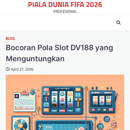
PIALA DUNIA FIFA 2026
Skip
to
PROFESIONAL
content
BLOG
Bocoran Pola Slot DV188 yang
Menguntungkan
April 27, 2026