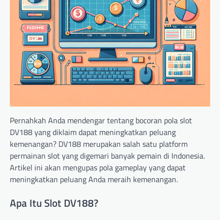
Pernahkah Anda mendengar tentang bocoran pola slot
DV188 yang diklaim dapat meningkatkan peluang
kemenangan? DV188 merupakan salah satu platform
permainan slot yang digemari banyak pemain di Indonesia.
Artikel ini akan mengupas pola gameplay yang dapat
meningkatkan peluang Anda meraih kemenangan.
Apa Itu Slot DV188?