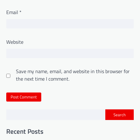
Email
*
Website
Save my name, email, and website in this browser for
the next time I comment.
Search
Recent Posts