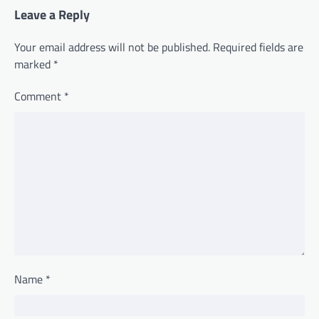
Leave a Reply
Your email address will not be published.
Required fields are
marked
*
Comment
*
Name
*