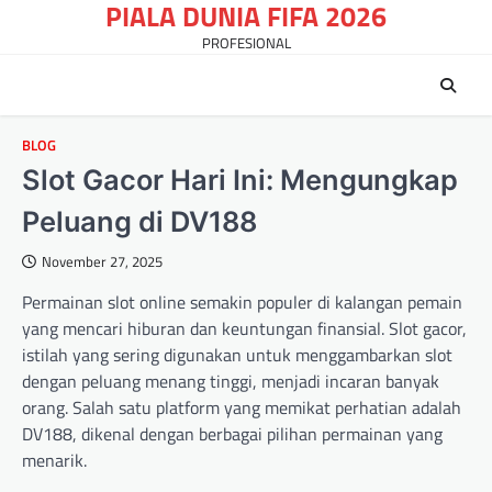
PIALA DUNIA FIFA 2026
Skip
to
PROFESIONAL
content
BLOG
Slot Gacor Hari Ini: Mengungkap
Peluang di DV188
November 27, 2025
Permainan slot online semakin populer di kalangan pemain
yang mencari hiburan dan keuntungan finansial. Slot gacor,
istilah yang sering digunakan untuk menggambarkan slot
dengan peluang menang tinggi, menjadi incaran banyak
orang. Salah satu platform yang memikat perhatian adalah
DV188, dikenal dengan berbagai pilihan permainan yang
menarik.