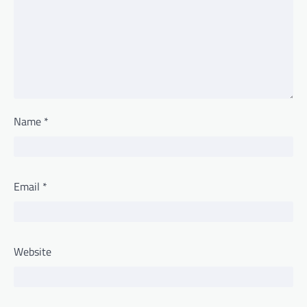
Name
*
Email
*
Website