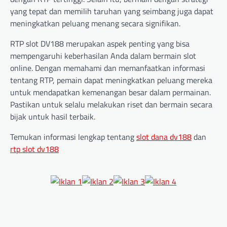
yang tepat dan memilih taruhan yang seimbang juga dapat
meningkatkan peluang menang secara signifikan.
RTP slot DV188 merupakan aspek penting yang bisa
mempengaruhi keberhasilan Anda dalam bermain slot
online. Dengan memahami dan memanfaatkan informasi
tentang RTP, pemain dapat meningkatkan peluang mereka
untuk mendapatkan kemenangan besar dalam permainan.
Pastikan untuk selalu melakukan riset dan bermain secara
bijak untuk hasil terbaik.
Temukan informasi lengkap tentang
slot dana dv188
dan
rtp slot dv188
P