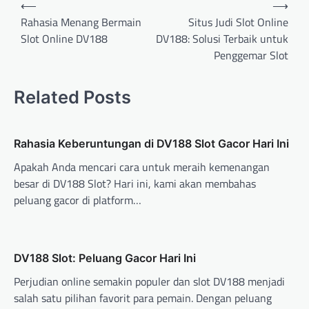
⟵
⟶
o
Rahasia Menang Bermain
Situs Judi Slot Online
Slot Online DV188
DV188: Solusi Terbaik untuk
s
Penggemar Slot
t
n
Related Posts
a
v
Rahasia Keberuntungan di DV188 Slot Gacor Hari Ini
i
Apakah Anda mencari cara untuk meraih kemenangan
g
besar di DV188 Slot? Hari ini, kami akan membahas
a
peluang gacor di platform…
t
i
o
DV188 Slot: Peluang Gacor Hari Ini
n
Perjudian online semakin populer dan slot DV188 menjadi
salah satu pilihan favorit para pemain. Dengan peluang