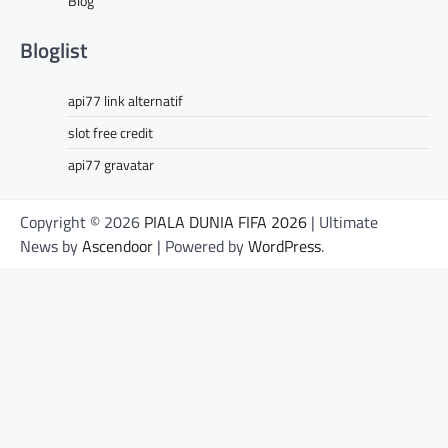
Blog
Bloglist
api77 link alternatif
slot free credit
api77 gravatar
Copyright © 2026
PIALA DUNIA FIFA 2026
| Ultimate
News by
Ascendoor
| Powered by
WordPress
.