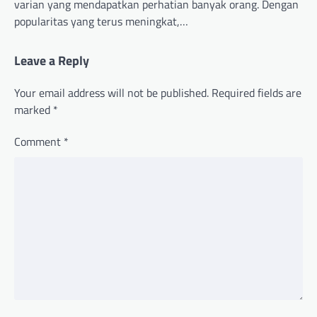
varian yang mendapatkan perhatian banyak orang. Dengan
popularitas yang terus meningkat,…
Leave a Reply
Your email address will not be published.
Required fields are
marked
*
Comment
*