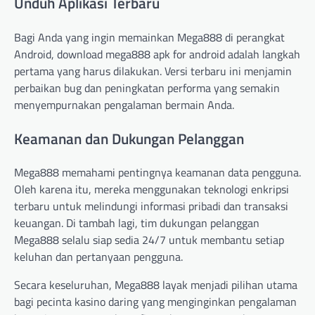
Unduh Aplikasi Terbaru
Bagi Anda yang ingin memainkan Mega888 di perangkat
Android, download mega888 apk for android adalah langkah
pertama yang harus dilakukan. Versi terbaru ini menjamin
perbaikan bug dan peningkatan performa yang semakin
menyempurnakan pengalaman bermain Anda.
Keamanan dan Dukungan Pelanggan
Mega888 memahami pentingnya keamanan data pengguna.
Oleh karena itu, mereka menggunakan teknologi enkripsi
terbaru untuk melindungi informasi pribadi dan transaksi
keuangan. Di tambah lagi, tim dukungan pelanggan
Mega888 selalu siap sedia 24/7 untuk membantu setiap
keluhan dan pertanyaan pengguna.
Secara keseluruhan, Mega888 layak menjadi pilihan utama
bagi pecinta kasino daring yang menginginkan pengalaman