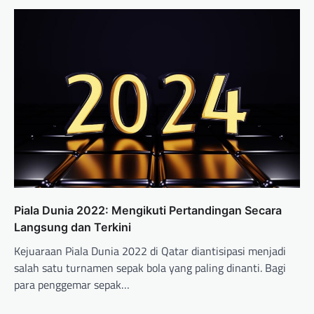
Piala Dunia 2022: Mengikuti Pertandingan Secara
Langsung dan Terkini
Kejuaraan Piala Dunia 2022 di Qatar diantisipasi menjadi
salah satu turnamen sepak bola yang paling dinanti. Bagi
para penggemar sepak…