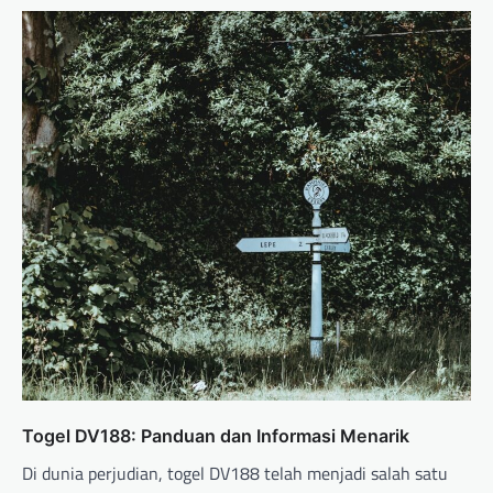
Togel DV188: Panduan dan Informasi Menarik
Di dunia perjudian, togel DV188 telah menjadi salah satu