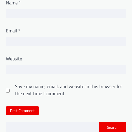
Name
*
Email
*
Website
Save my name, email, and website in this browser for
the next time I comment.
Search