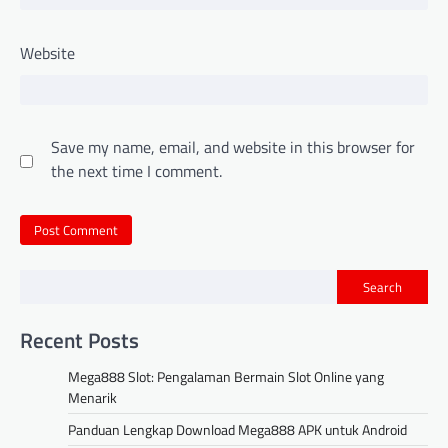
Website
Save my name, email, and website in this browser for
the next time I comment.
Search
Recent Posts
Mega888 Slot: Pengalaman Bermain Slot Online yang
Menarik
Panduan Lengkap Download Mega888 APK untuk Android