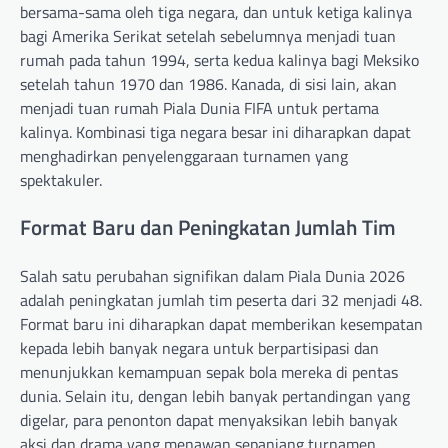
bersama-sama oleh tiga negara, dan untuk ketiga kalinya
bagi Amerika Serikat setelah sebelumnya menjadi tuan
rumah pada tahun 1994, serta kedua kalinya bagi Meksiko
setelah tahun 1970 dan 1986. Kanada, di sisi lain, akan
menjadi tuan rumah Piala Dunia FIFA untuk pertama
kalinya. Kombinasi tiga negara besar ini diharapkan dapat
menghadirkan penyelenggaraan turnamen yang
spektakuler.
Format Baru dan Peningkatan Jumlah Tim
Salah satu perubahan signifikan dalam Piala Dunia 2026
adalah peningkatan jumlah tim peserta dari 32 menjadi 48.
Format baru ini diharapkan dapat memberikan kesempatan
kepada lebih banyak negara untuk berpartisipasi dan
menunjukkan kemampuan sepak bola mereka di pentas
dunia. Selain itu, dengan lebih banyak pertandingan yang
digelar, para penonton dapat menyaksikan lebih banyak
aksi dan drama yang menawan sepanjang turnamen.