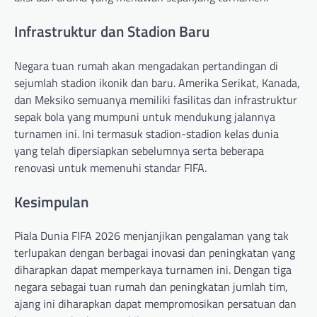
Infrastruktur dan Stadion Baru
Negara tuan rumah akan mengadakan pertandingan di
sejumlah stadion ikonik dan baru. Amerika Serikat, Kanada,
dan Meksiko semuanya memiliki fasilitas dan infrastruktur
sepak bola yang mumpuni untuk mendukung jalannya
turnamen ini. Ini termasuk stadion-stadion kelas dunia
yang telah dipersiapkan sebelumnya serta beberapa
renovasi untuk memenuhi standar FIFA.
Kesimpulan
Piala Dunia FIFA 2026 menjanjikan pengalaman yang tak
terlupakan dengan berbagai inovasi dan peningkatan yang
diharapkan dapat memperkaya turnamen ini. Dengan tiga
negara sebagai tuan rumah dan peningkatan jumlah tim,
ajang ini diharapkan dapat mempromosikan persatuan dan