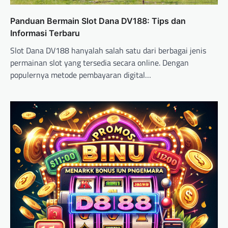
Panduan Bermain Slot Dana DV188: Tips dan
Informasi Terbaru
Slot Dana DV188 hanyalah salah satu dari berbagai jenis
permainan slot yang tersedia secara online. Dengan
populernya metode pembayaran digital…