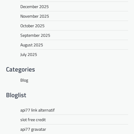
December 2025
November 2025
October 2025
September 2025
August 2025
July 2025
Categories
Blog
Bloglist
api77 link alternatif
slot free credit
api77 gravatar