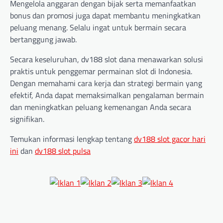
Mengelola anggaran dengan bijak serta memanfaatkan
bonus dan promosi juga dapat membantu meningkatkan
peluang menang. Selalu ingat untuk bermain secara
bertanggung jawab.
Secara keseluruhan, dv188 slot dana menawarkan solusi
praktis untuk penggemar permainan slot di Indonesia.
Dengan memahami cara kerja dan strategi bermain yang
efektif, Anda dapat memaksimalkan pengalaman bermain
dan meningkatkan peluang kemenangan Anda secara
signifikan.
Temukan informasi lengkap tentang
dv188 slot gacor hari
ini
dan
dv188 slot pulsa