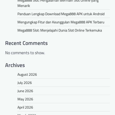
Mega888 Slot: Pengalaman Bermain Slot Online yang
Menarik
Panduan Lengkap Download Mega888 APK untuk Android
Mengungkap Fitur dan Keunggulan Mega888 APK Terbaru
Mega888 Slot: Menjelajahi Dunia Slot Online Terkemuka
Recent Comments
No comments to show.
Archives
August 2026
July 2026
June 2026
May 2026
April 2026