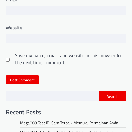
Website
Save my name, email, and website in this browser for
the next time I comment.
Search
Recent Posts
Mega888 Test ID: Cara Terbaik Memulai Permainan Anda