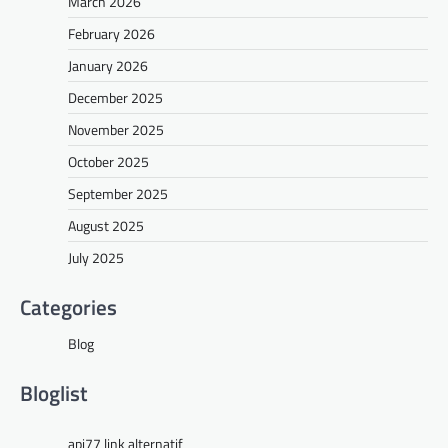
March 2026
February 2026
January 2026
December 2025
November 2025
October 2025
September 2025
August 2025
July 2025
Categories
Blog
Bloglist
api77 link alternatif